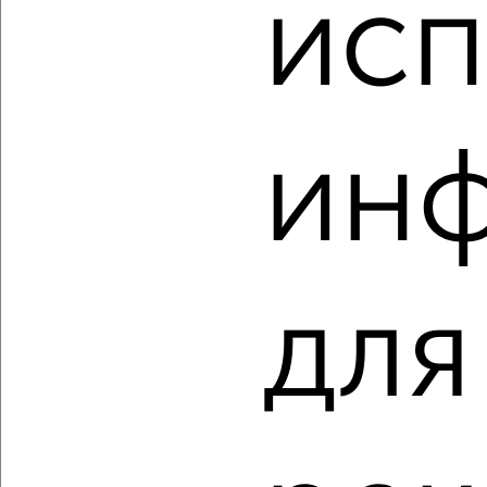
исп
₽
₽
14 410 700
530 000
за м²
ЖК Мойнако Ривьера, имени 60-летия СССР 18
Агентство, 04.08.2026
ин
‹
›
2
/10
для
Студия квартира, строящийся дом, 28м², 19/22 этаж
₽
₽
14 675 700
530 000
за м²
ЖК Мойнако Ривьера, имени 60-летия СССР 18
Агентство, 04.08.2026