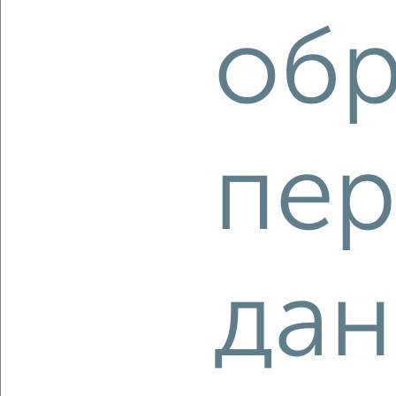
8 099 082
266 000
за м²
мкр. пос. городского типа Заозёрное, ЖК Аллея Дружбы
обр
Агентство, 05.08.2026
‹
›
пер
2
/10
Студия квартира, строящийся дом, 28м², 19/22 этаж
₽
₽
14 675 700
530 000
за м²
дан
ЖК Мойнако Ривьера, имени 60-летия СССР 18
Агентство, 04.08.2026