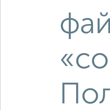
‹
›
фа
2
/2
Студия квартира, строящийся дом, 30м², 9/12 этаж
₽
₽
9 196 257
303 300
за м²
мкр. пос. городского типа Заозёрное, ЖК Аллея Дружбы
Агентство, 05.08.2026
«co
‹
›
Пол
2
/2
Студия квартира, строящийся дом, 30м², 9/12 этаж
₽
₽