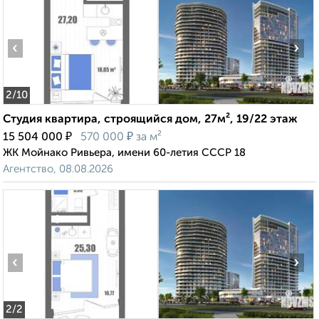
‹
›
2
/10
Студия квартира, строящийся дом, 27м², 19/22 этаж
₽
₽
15 504 000
570 000
за м²
ЖК Мойнако Ривьера, имени 60-летия СССР 18
Агентство, 08.08.2026
‹
›
2
/2