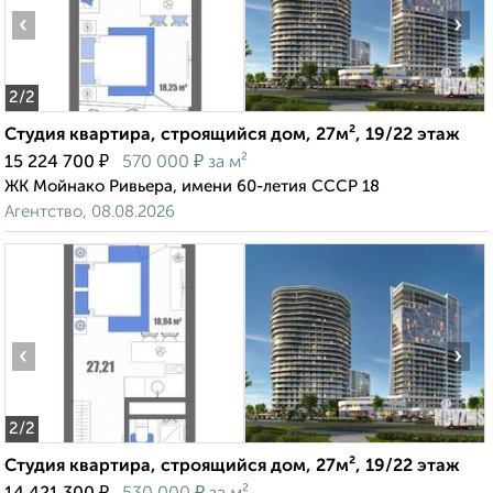
‹
›
2
/2
Студия квартира, строящийся дом, 27м², 19/22 этаж
₽
₽
15 224 700
570 000
за м²
ЖК Мойнако Ривьера, имени 60-летия СССР 18
Агентство, 08.08.2026
‹
›
2
/2
Студия квартира, строящийся дом, 27м², 19/22 этаж
₽
₽