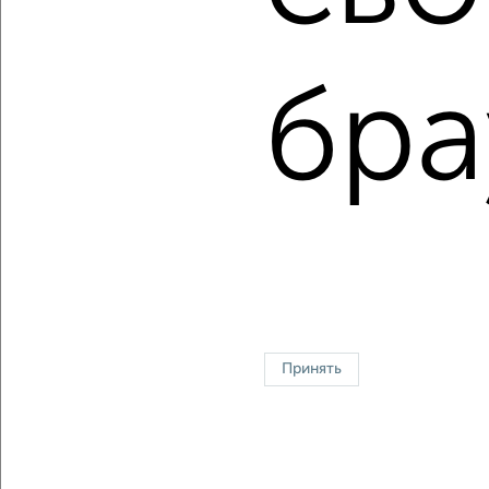
Цена недвижимости: мин. от
7581000
руб. до макс.
15978000
руб.
Средняя цена:
13347035
руб.
бра
Цена за м2: от
303240
руб. до
532600
руб.
Средняя цена за м2:
494334
руб.
Площадь: от
25
м2 до
30
м2
Средняя площадь:
27
м2
Однокомнатные
Двухкомнатные
Трехкомнатные
4‑комнатные
Квартиры студии
От застройщика
Без посредников
Вторичное жилье
В новостройке
В строящемся доме
В новом доме
Принять
Контакты
Политика конфиденциальности
Пользовательское соглашение
Евпатория, улица Новосёловское шоссе 1Г
© 2015–2026