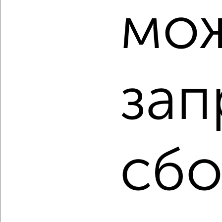
мо
‹
›
2
/2
Студия квартира, строящийся дом, 28м², 19/22 этаж
₽
₽
15 903 000
570 000
за м²
зап
ЖК Мойнако Ривьера, имени 60-летия СССР 18
Агентство, 04.08.2026
сбо
‹
›
2
/2
Студия квартира, строящийся дом, 27м², 19/22 этаж