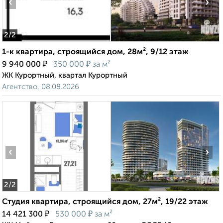
‹
›
2
/2
1-к квартира, строящийся дом, 28м², 9/12 этаж
₽
₽
9 940 000
350 000
за м²
ЖК Курортный, квартал Курортный
Агентство, 08.08.2026
‹
›
2
/2
Студия квартира, строящийся дом, 27м², 19/22 этаж
₽
₽
14 421 300
530 000
за м²