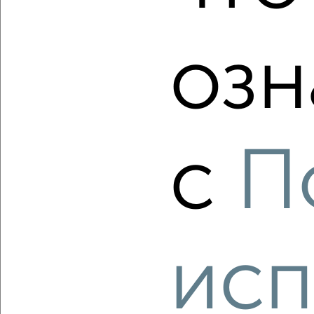
ЖК Курортный, квартал Курортный
Агентство, 05.08.2026
озн
‹
›
с
П
2
/2
1-к квартира, строящийся дом, 27м², 4/12 этаж
₽
₽
7 581 000
285 000
за м²
ЖК Курортный, квартал Курортный
Агентство, 05.08.2026
исп