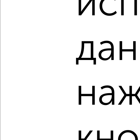
исп
ЖК Мойнако Ривьера, имени 60-летия СССР 18
Агентство, 06.08.2026
дан
‹
›
2
/2
наж
Студия квартира, строящийся дом, 27м², 19/22 этаж
₽
₽
15 504 000
570 000
за м²
ЖК Мойнако Ривьера, имени 60-летия СССР 18
Агентство, 06.08.2026
кно