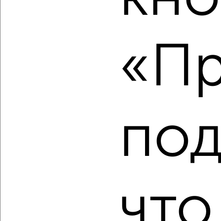
‹
›
2
/2
«Пр
Студия квартира, строящийся дом, 27м², 19/22 этаж
₽
₽
14 410 700
530 000
за м²
ЖК Мойнако Ривьера, имени 60-летия СССР 18
Агентство, 06.08.2026
под
‹
›
что
2
/3
1-к квартира, строящийся дом, 27м², 5/12 этаж
₽
₽
7 714 000
290 000
за м²