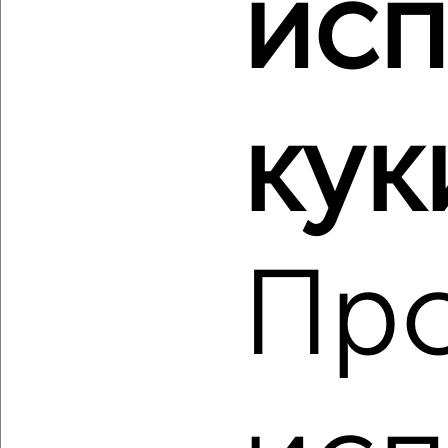
исп
‹
›
2
/2
Студия квартира, строящийся дом, 27м², 19/22 этаж
кук
₽
₽
15 224 700
570 000
за м²
ЖК Мойнако Ривьера, имени 60-летия СССР 18
Агентство, 06.08.2026
Пр
‹
›
2
/10
Студия квартира, строящийся дом, 28м², 19/22 этаж
₽
₽
15 903 000
570 000
за м²