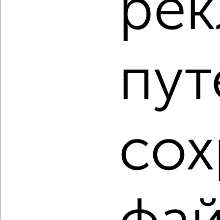
ре
‹
›
2
/2
пут
Студия квартира, строящийся дом, 25м², 17/22 этаж
₽
₽
13 961 097
555 400
за м²
ЖК Мойнако Ривьера, имени 60-летия СССР 18
Агентство, 03.08.2026
сох
1 / 2
2
Как купить квартиру, в строящемся доме, маленькие,
малогабаритные, малометражки c площадью до 30 м² в
Евпатории на сайте Евпатория-недвижимость?
Используя удобную форму поиска с множеством
фильтров и сортировкой по параметрам, вы можете
подобрать для покупки квартиру, в строящемся доме,