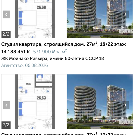
‹
›
2
/2
Студия квартира, строящийся дом, 27м², 18/22 этаж
₽
₽
14 188 451
531 900
за м²
ЖК Мойнако Ривьера, имени 60-летия СССР 18
Агентство, 06.08.2026
‹
›
2
/2