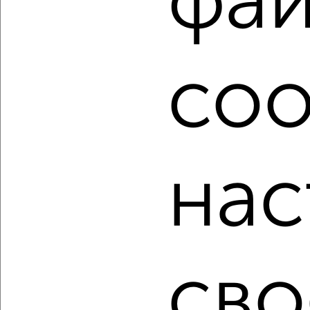
фа
маленькие, малогабаритные, малометражки c площадью
до 30 м² в Евпатории.
Найденные предложения: 78 объявлений, можно
посмотреть в виде списка или на карте, с описанием,
coo
расположением, ценой и другими подробностями.
Подберите подходящую недвижимость из предложений
от собственников, риэлторов, застройщиков и агенств
недвижимости, связаться с ними можно по телефону или
написать сообщение в любом удобном для вас
мессенджере, это безопасно и бесплатно.
нас
Для покупки квартиры доступна ипотека от крупнейших
банков России: СберБанк, ВТБ, Альфа-Банк,
Россельхозбанк, Совкомбанк, Т-Банк, Росбанк, Почта
Банк на сумму от 400 000 до 120 000 000 рублей сроком
до 30 лет.
сво
Сайт работает во многих городах России.
Сколько стоит купить квартиру в Евпатории?