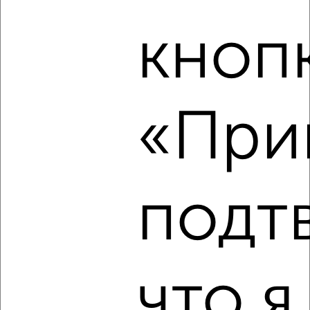
₽
₽
17 000 000
155 400
за м²
мкр. Центр, Дёмышева 125А
кноп
Агентство, 05.08.2026
Создайте виртуальный тур по вашему
пространству с VRPazl
«Прин
‹
›
подт
2
/2
4-к квартира, вторичка, 77м², 5/5 этаж
₽
₽
что я
9 870 000
129 100
за м²
мкр. Мойнаки, Некрасова 86
Агентство, 05.08.2026