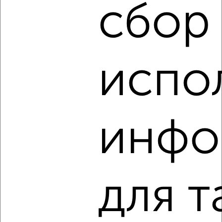
сбор
2
/10
4-к квартира, вторичка, 77м², 5/5 этаж
₽
₽
9 500 000
124 200
за м²
испо
мкр. Мойнаки, Некрасова 86
Агентство, 01.08.2026
инфо
‹
›
2
/2
для т
4-к квартира, вторичка, 87м², 1/5 этаж
₽
₽
15 500 000
177 800
за м²
ЖК Курортный, проспект Ленина 25А