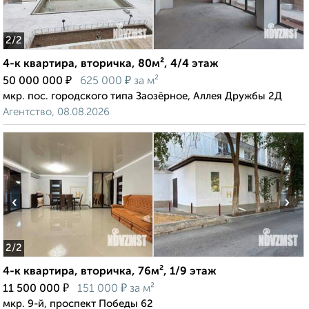
2
/2
4-к квартира, вторичка, 80м², 4/4 этаж
₽
₽
50 000 000
625 000
за м²
мкр. пос. городского типа Заозёрное, Аллея Дружбы 2Д
Агентство, 08.08.2026
‹
›
2
/2
4-к квартира, вторичка, 76м², 1/9 этаж
₽
₽
11 500 000
151 000
за м²
мкр. 9-й, проспект Победы 62