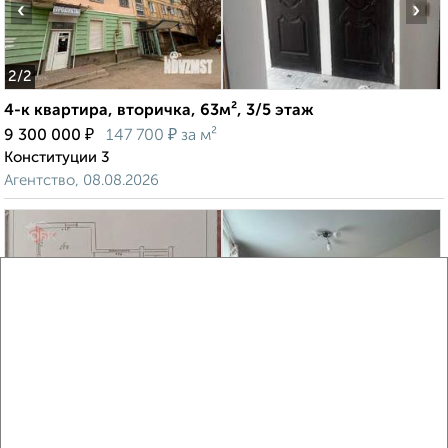
‹
›
2
/2
4-к квартира, вторичка, 63м², 3/5 этаж
₽
₽
9 300 000
147 700
за м²
Конституции 3
Агентство, 08.08.2026
‹
›
2
/2
4-к квартира, вторичка, 83м², 6/6 этаж
₽
₽
13 500 000
161 900
за м²