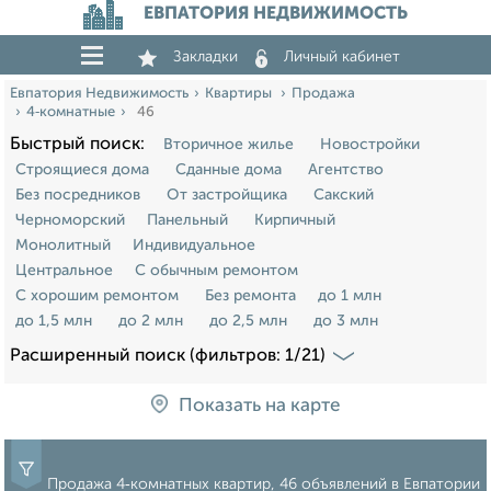
ЕВПАТОРИЯ НЕДВИЖИМОСТЬ
Закладки
Личный кабинет
Евпатория Недвижимость
Квартиры
Продажа
4‑комнатные
46
Быстрый поиск:
Вторичное жилье
Новостройки
Строящиеся дома
Сданные дома
Агентство
Без посредников
От застройщика
Сакский
Черноморский
Панельный
Кирпичный
Монолитный
Индивидуальное
Центральное
С обычным ремонтом
С хорошим ремонтом
Без ремонта
до 1 млн
до 1,5 млн
до 2 млн
до 2,5 млн
до 3 млн
Расширенный поиск (фильтров: 1/21)
Показать на карте
Продажа 4‑комнатных квартир, 46 объявлений в Евпатории