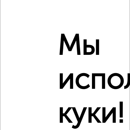
Конституции 3
Агентство, 08.08.2026
Мы
‹
›
2
/2
испо
4-к квартира, вторичка, 77м², 5/5 этаж
₽
₽
9 870 000
129 100
за м²
мкр. Мойнаки, Некрасова 86
Агентство, 08.08.2026
куки!