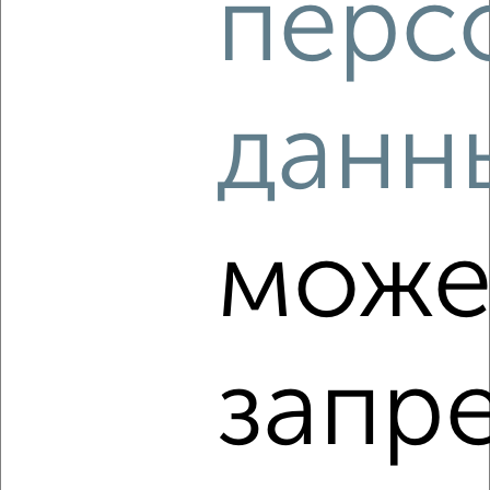
перс
Агентство, 04.08.2026
данн
‹
›
2
/2
може
4-к квартира, вторичка, 145м², 1/3 этаж
₽
₽
16 000 000
110 400
за м²
мкр. Слободка, Слободская 13
Агентство, 03.08.2026
запр
‹
›