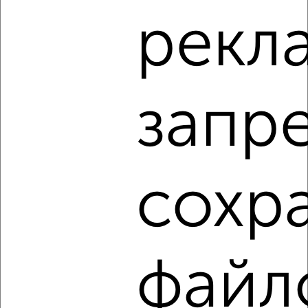
Агентство, 01.08.2026
рекл
1 / 1
Как купить четырехкомнатную квартиру в Евпатории на
запр
сайте Евпатория-недвижимость?
Используя удобную форму поиска с множеством
фильтров и сортировкой по параметрам, вы можете
подобрать для покупки четырехкомнатную квартиру в
Евпатории.
сохр
Найденные предложения: 46 объявлений, можно
посмотреть в виде списка или на карте, с описанием,
расположением, ценой и другими подробностями.
Подберите подходящую недвижимость из предложений
файл
от собственников, риэлторов, застройщиков и агенств
недвижимости, связаться с ними можно по телефону или
написать сообщение в любом удобном для вас