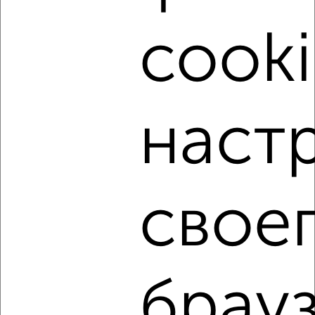
мессенджере, это безопасно и бесплатно.
Для покупки квартиры доступна ипотека от крупнейших
cooki
банков России: СберБанк, ВТБ, Альфа-Банк,
Россельхозбанк, Совкомбанк, Т-Банк, Росбанк, Почта
Банк на сумму от 400 000 до 120 000 000 рублей сроком
до 30 лет.
Сайт работает во многих городах России.
наст
Сколько стоит купить четырехкомнатную квартиру в
Евпатории?
Цена недвижимости: мин. от
9300000
руб. до макс.
50000000
руб.
свое
Средняя цена:
13642173
руб.
Цена за м2: от
147619
руб. до
344827
руб.
Средняя цена за м2:
158629
руб.
брауз
Площадь: от
63
м2 до
145
м2