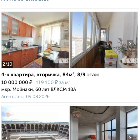
‹
›
2
/10
4-к квартира, вторичка, 84м², 8/9 этаж
₽
₽
10 000 000
119 100
за м²
мкр. Мойнаки, 60 лет ВЛКСМ 18А
Агентство, 09.08.2026
‹
›