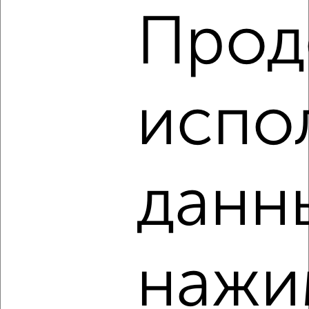
‹
›
Прод
2
/2
4-к квартира, вторичка, 80м², 2/5 этаж
₽
₽
испо
12 000 000
150 000
за м²
мкр. Мойнаки, Интернациональная 147
Агентство, 08.08.2026
данн
‹
›
нажи
2
/2
4-к квартира, вторичка, 109м², 1/9 этаж