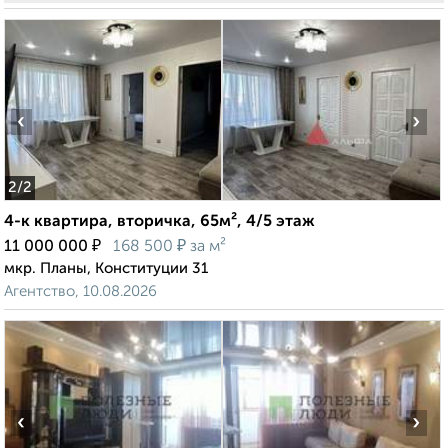
‹
›
2
/2
4-к квартира, вторичка, 65м², 4/5 этаж
₽
₽
11 000 000
168 500
за м²
мкр. Планы, Конституции 31
Агентство, 10.08.2026
‹
›