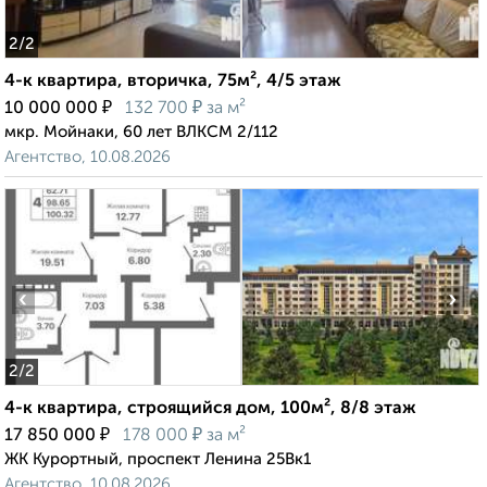
2
/2
4-к квартира, вторичка, 75м², 4/5 этаж
₽
₽
10 000 000
132 700
за м²
мкр. Мойнаки, 60 лет ВЛКСМ 2/112
Агентство, 10.08.2026
‹
›
2
/2
4-к квартира, строящийся дом, 100м², 8/8 этаж
₽
₽
17 850 000
178 000
за м²
ЖК Курортный, проспект Ленина 25Вк1
Агентство, 10.08.2026