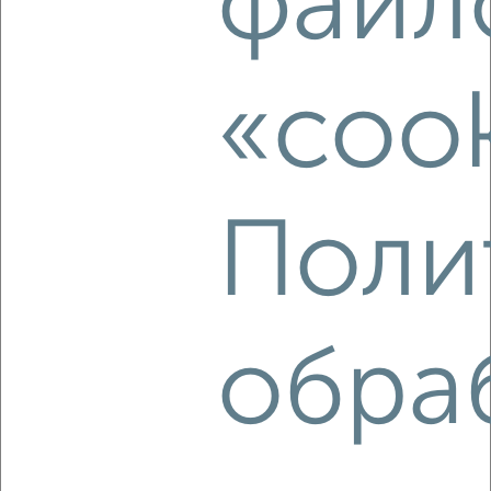
файл
2
/2
4-к квартира, вторичка, 77м², 2/9 этаж
«cook
₽
₽
11 000 000
143 800
за м²
мкр. 9-й, Чапаева 81
Агентство, 04.08.2026
Поли
‹
›
обра
2
/8
4-к квартира, вторичка, 76м², 4/5 этаж
₽
₽
10 590 000
139 400
за м²
Перекопская 8