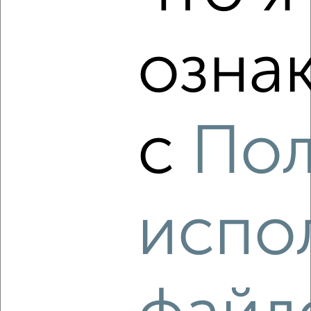
озна
‹
›
с
Пол
2
/2
4-к квартира, вторичка, 100м², 4/4 этаж
₽
₽
10 000 000
100 000
за м²
мкр. Центр, 13 Ноября 83
Агентство, 05.08.2026
испо
‹
›