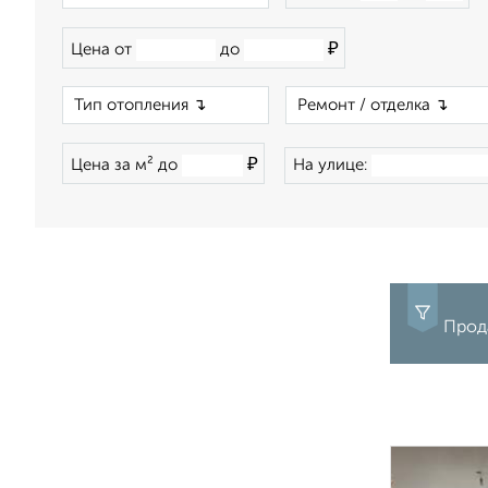
₽
Цена от
до
×
₽
Цена за м² до
На улице:
Прод