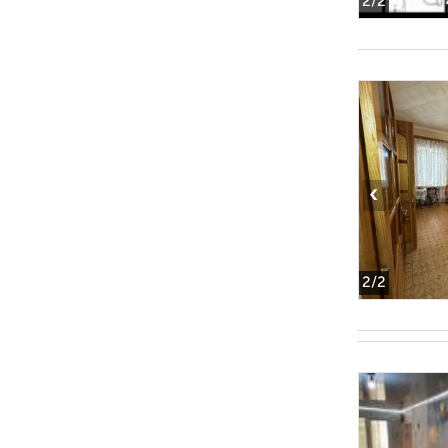
2
/2
‹
2
/2