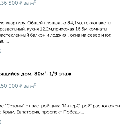
₽
136 800
за м²
ю квартиру. Общей площадью 84,1м,стеклопакеты,
 раздельный, кухня 12.2м,прихожая 16.5м,комнаты
астекленный балкон и лоджия , окна на север и юг.
, ...
6
оящийся дом, 80м², 1/9 этаж
₽
150 000
за м²
с "Сезоны" от застройщика "ИнтерСтрой" расположен
а Крым, Евпатория, проспект Победы...
6