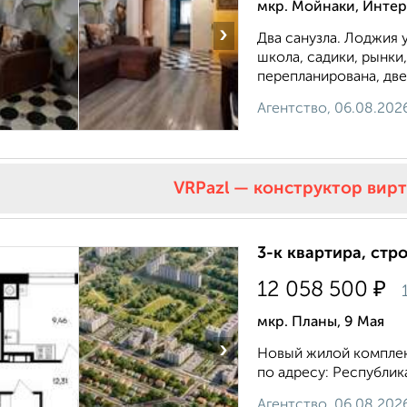
мкр. Мойнаки, Инте
›
Двa caнузла. Лоджия 
школа, caдики, рынки
пеpeплaниpoвана, две
Агентство, 06.08.202
VRPazl — конструктор вир
3-к квартира, стр
₽
12 058 500
мкр. Планы, 9 Мая
›
Новый жилой комплек
по адресу: Республик
Агентство, 06.08.202