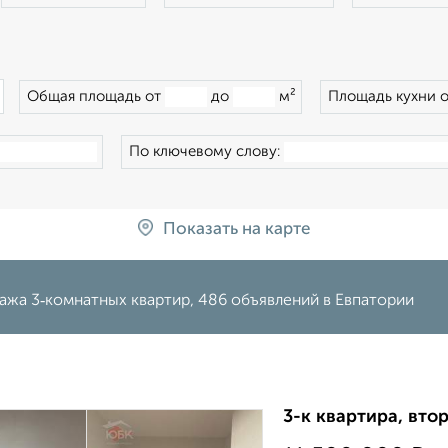
×
Общая площадь от
до
м²
Площадь кухни 
По ключевому слову:
Показать на карте
ажа 3‑комнатных квартир, 486 объявлений в Евпатории
3-к квартира, втор