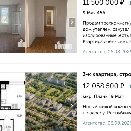
₽
11 500 000
9 Мая 45А
›
Продам трехкомнатну
дом утеплен, санузел
изолированные ,есть з
Квартира очень светлая
Агентство, 06.08.202
3-к квартира, стр
₽
12 058 500
мкр. Планы, 9 Мая
›
Новый жилой комплек
по адресу: Республик
Агентство, 06.08.202