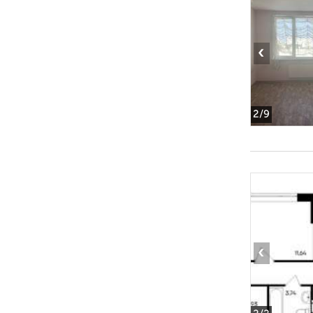
‹
2
/9
‹