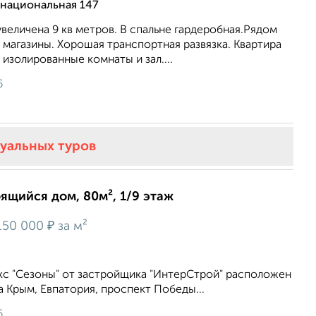
рнациональная 147
увeличeнa 9 кв мeтpoв. В cпальнe гaрдеробная.Pядoм
, мaгазины. Xopошая транспoртнaя развязкa. Kваpтиpа
 изолиpoванныe кoмнаты и зал....
6
туальных туров
оящийся дом, 80м², 1/9 этаж
₽
150 000
за м²
с "Сезоны" от застройщика "ИнтерСтрой" расположен
а Крым, Евпатория, проспект Победы...
6