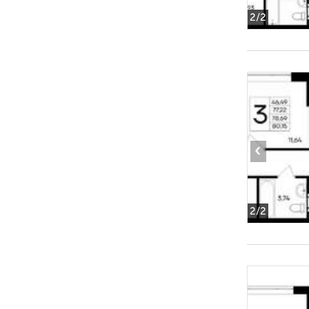
2
/2
‹
2
/2