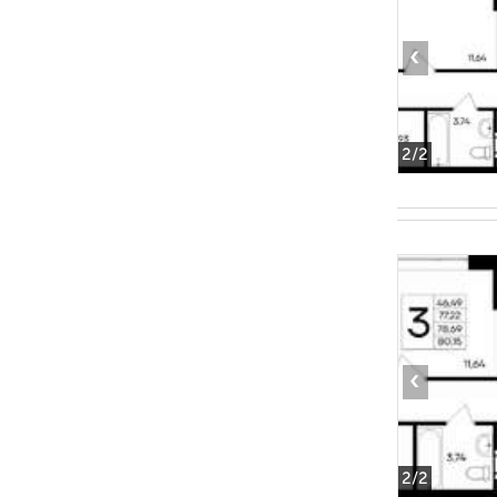
‹
2
/2
‹
2
/2