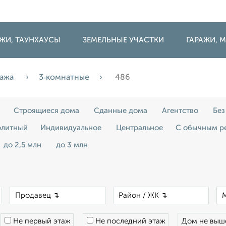
ДЖИ, ТАУНХАУСЫ
ЗЕМЕЛЬНЫЕ УЧАСТКИ
ГАРАЖИ,
ажа
3‑комнатные
486
Строящиеся дома
Сданные дома
Агентство
Без
литный
Индивидуальное
Центральное
С обычным р
до 2,5 млн
до 3 млн
×
×
×
Не первый этаж
Не последний этаж
Дом не вы