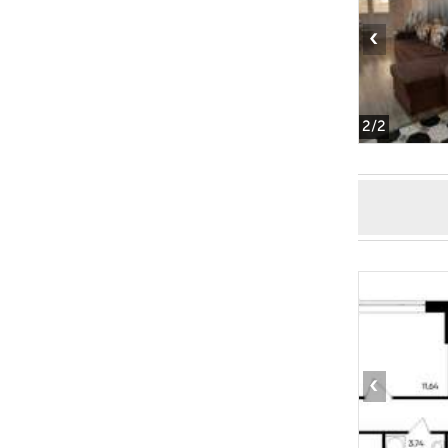
‹
2
/2
‹