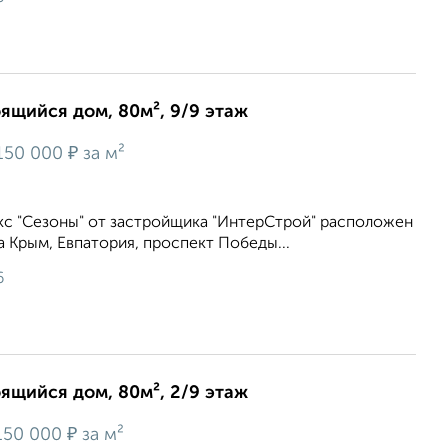
оящийся дом, 80м², 9/9 этаж
₽
150 000
за м²
с "Сезоны" от застройщика "ИнтерСтрой" расположен
а Крым, Евпатория, проспект Победы...
6
оящийся дом, 80м², 2/9 этаж
₽
150 000
за м²