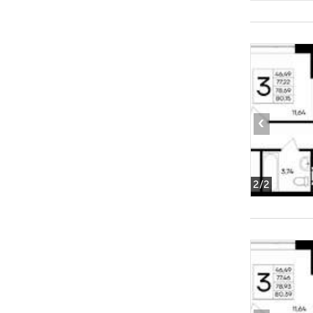
‹
2
/2