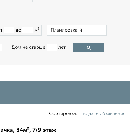
×
от
до
м²
Дом не старше
лет
Сортировка:
ичка, 84м², 7/9 этаж