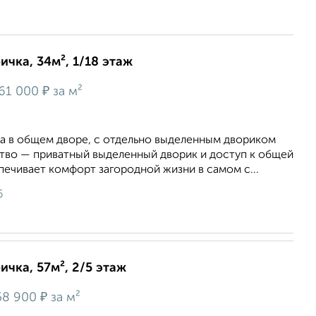
ичка, 34м², 1/18 этаж
₽
61 000
за м²
а в общем дворе, с отдельно выделенным двориком
во — приватный выделенный дворик и доступ к общей
печивает комфорт загородной жизни в самом с...
6
ичка, 57м², 2/5 этаж
₽
58 900
за м²