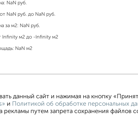
на:
NaN
руб.
 от
NaN
руб. до
NaN
руб.
а за м2:
NaN
руб.
т
Infinity
м2 до
-Infinity
м2
ощадь:
NaN
м2
тные
4‑комнатные
Квартиры студии
От застройщи
В новостройке
В строящемся доме
В новом доме
ть данный сайт и нажимая на кнопку «Принять
s»
и
Политикой об обработке персональных д
 рекламы путем запрета сохранения файлов coo
ти
Пользовательское соглашение
Евпатория, улица Ново
Реклама на портале
Новости
Статьи
Блог
ти
Разместить объявление
Скачать приложение
Со