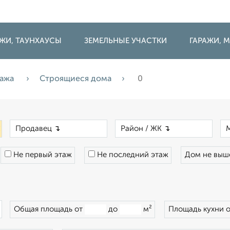
ДЖИ, ТАУНХАУСЫ
ЗЕМЕЛЬНЫЕ УЧАСТКИ
ГАРАЖИ,
ажа
Строящиеся дома
0
×
×
×
Не первый этаж
Не последний этаж
Дом не вы
×
Общая площадь от
до
м²
Площадь кухни 