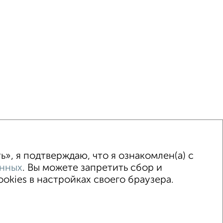
ка
Без посредников
Вторичное жилье
», я подтверждаю, что я ознакомлен(а) с
анных
. Вы можете запретить сбор и
kies в настройках своего браузера.
сёловское шоссе 1Г
© 2015–2026
Риэлторы
Агентства
Застройщики
цсети (vk.com | t.me | dzen.ru)