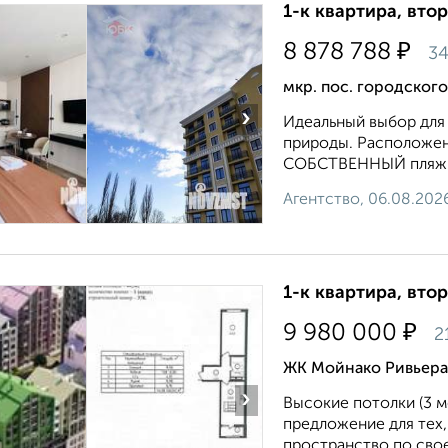
1-к квартира, втор
₽
8 878 788
34
мкр. пос. городског
›
Идеальный выбор для 
природы. Расположен
СОБСТВЕННЫЙ пляж и 
Агентство, 06.08.202
1-к квартира, втор
₽
9 980 000
2
ЖК Мойнако Ривьера
›
Высокие потолки (3 м
предложение для тех
пространство по свое