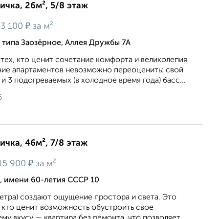
ичка, 26м², 5/8 этаж
₽
3 100
за м²
о типа Заозёрное, Аллея Дружбы 7А
тех, кто ценит сочетание комфорта и великолепия
ие апартаментов невозможно переоценить: свой
3 подогреваемых (в холодное время года) басс...
6
ичка, 46м², 7/8 этаж
₽
15 900
за м²
, имени 60-летия СССР 10
етра) создают ощущение простора и света. Это
, кто ценит возможность обустроить свое
му вкусу — квартира без ремонта, что позволяет