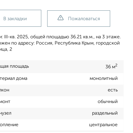
В закладки
Пожаловаться
III-кв. 2025, общей площадью 36.21 кв.м., на 3 этаже.
жен по адресу: Россия, Республика Крым, городской
ица, 2
2
щая площадь
36 м
териал дома
монолитный
лкон
есть
монт
обычный
нузел
раздельный
опление
центральное