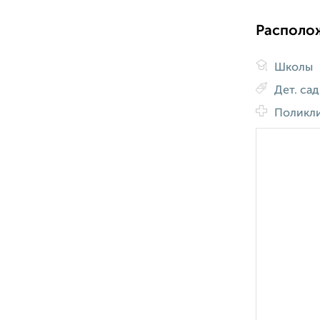
Располо
Школы
Дет. са
Поликл