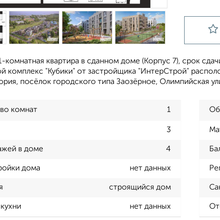
-комнатная квартира в сданном доме (Корпус 7), срок сдачи: 
й комплекс "Кубики" от застройщика "ИнтерСтрой" располо
ория, посёлок городского типа Заозёрное, Олимпийская ул
во комнат
1
Об
3
Ма
ажей в доме
4
Ба
ройки дома
нет данных
Ре
я
строящийся дом
Са
кухни
нет данных
От