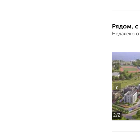
Рядом, с
Недалеко о
‹
2
/2