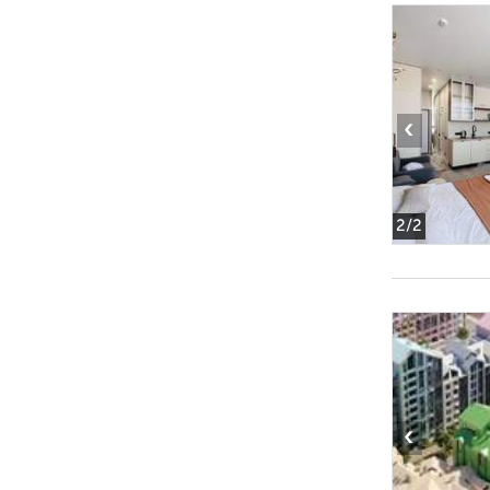
‹
2
/2
‹