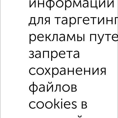
информации
Для покупки квартиры доступна ипотека от крупнейших
банков России: СберБанк, ВТБ, Альфа-Банк,
для таргетин
Россельхозбанк, Совкомбанк, Т-Банк, Росбанк, Почта
Банк на сумму от 400 000 до 120 000 000 рублей сроком
до 30 лет.
рекламы пут
Сайт работает во многих городах России.
Сколько стоит купить 5‑комнатную квартиру в
запрета
Евпатории?
Цена недвижимости: мин. от
7250400
руб. до макс.
сохранения
13628377
руб.
Средняя цена:
11074050
руб.
файлов
Цена за м2: от
268533
руб. до
170354
руб.
Средняя цена за м2:
217138
руб.
cookies в
Площадь: от
27
м2 до
80
м2
Средняя площадь:
51
м2