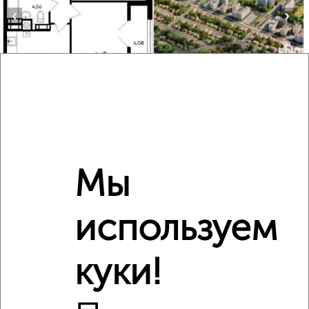
‹
›
2
/2
2-к квартира, строящийся дом, 57м², 7/8 этаж
₽
₽
9 679 800
170 000
за м²
Агентство, 01.08.2026
Мы
‹
›
используем
2
/4
куки!
3-к квартира, строящийся дом, 80м², 9/9 этаж
₽
₽
13 625 500
170 000
за м²