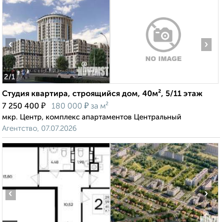
‹
›
2
/1
Студия квартира, строящийся дом, 40м², 5/11 этаж
₽
₽
7 250 400
180 000
за м²
мкр. Центр, комплекс апартаментов Центральный
Агентство, 07.07.2026
‹
›