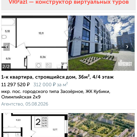
VRPazl — конструктор виртуальных туров
‹
›
2
/2
1-к квартира, строящийся дом, 36м², 4/4 этаж
₽
₽
11 297 520
312 000
за м²
мкр. пос. городского типа Заозёрное, ЖК Кубики,
Олимпийская 2к9
Агентство, 05.08.2026