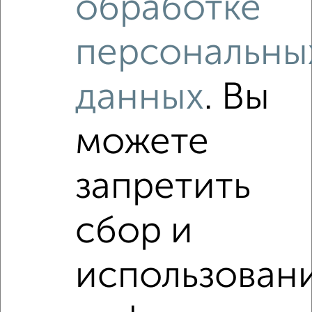
обработке
ЖК Курортный, проспект Ленина 25Вк1
Агентство, 04.08.2026
персональны
Как купить 5‑комнатную квартиру, c площадью до 100
данных
. Вы
м² в Евпатории на сайте Евпатория-недвижимость?
Используя удобную форму поиска с множеством
можете
фильтров и сортировкой по параметрам, вы можете
подобрать для покупки 5‑комнатную квартиру, c
площадью до 100 м² в Евпатории.
запретить
Найденные предложения: 0 объявлений, можно
посмотреть в виде списка или на карте, с описанием,
сбор и
расположением, ценой и другими подробностями.
Подберите подходящую недвижимость из предложений
от собственников, риэлторов, застройщиков и агенств
использован
недвижимости, связаться с ними можно по телефону или
написать сообщение в любом удобном для вас
мессенджере, это безопасно и бесплатно.