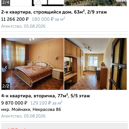
2
/4
2-к квартира, строящийся дом, 63м², 2/9 этаж
₽
₽
11 266 200
180 000
за м²
Агентство, 05.08.2026
‹
›
2
/2
4-к квартира, вторичка, 77м², 5/5 этаж
₽
₽
9 870 000
129 100
за м²
мкр. Мойнаки, Некрасова 86
Агентство, 05.08.2026