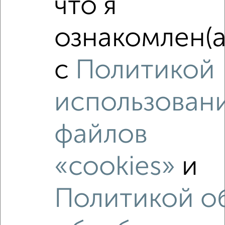
что я
‹
›
ознакомлен(а
2
/2
Студия квартира, строящийся дом, 27м², 15/22 этаж
с
Политикой
₽
₽
13 628 377
510 300
за м²
ЖК Мойнако Ривьера, имени 60-летия СССР 18
использован
Агентство, 06.08.2026
файлов
«cookies»
и
‹
›
Политикой о
2
/2
2-к квартира, вторичка, 59м², 3/8 этаж
₽
₽
11 000 000
186 500
за м²