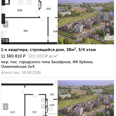
‹
›
2
/2
1-к квартира, строящийся дом, 38м², 3/4 этаж
₽
₽
11 380 810
301 000
за м²
мкр. пос. городского типа Заозёрное, ЖК Кубики,
Олимпийская 2к4
Агентство, 08.08.2026
‹
›