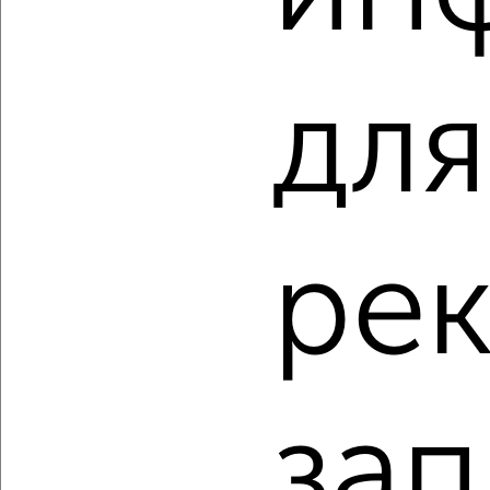
‹
›
для
2
/2
1-к квартира, строящийся дом, 35м², 1/4 этаж
₽
₽
10 373 380
298 000
за м²
мкр. пос. городского типа Заозёрное, ЖК Кубики,
Олимпийская 2к4
Агентство, 08.08.2026
ре
‹
›
зап
2
/2