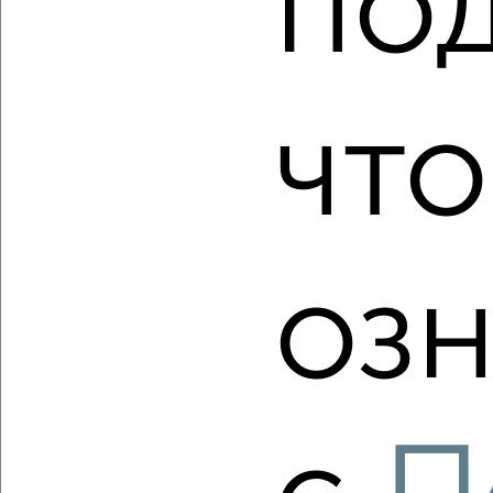
по
‹
›
2
/2
что
1-к квартира, строящийся дом, 40м², 2/4 этаж
₽
₽
12 160 400
301 000
за м²
мкр. пос. городского типа Заозёрное, ЖК Кубики,
Олимпийская 2к4
Агентство, 08.08.2026
озн
‹
›
2
/2