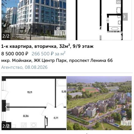
‹
›
2
/2
1-к квартира, вторичка, 32м², 9/9 этаж
₽
₽
8 500 000
266 500
за м²
мкр. Мойнаки, ЖК Центр Парк, проспект Ленина 66
Агентство, 08.08.2026
‹
›
2
/2