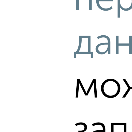
пе
2
/2
1-к квартира, строящийся дом, 37м², 1/4 этаж
₽
₽
11 481 800
307 000
за м²
да
мкр. пос. городского типа Заозёрное, ЖК Кубики,
Олимпийская 2к5
Агентство, 08.08.2026
мо
‹
›
2
/2
1-к квартира, строящийся дом, 37м², 4/4 этаж
зап
₽
₽
11 220 000
300 000
за м²
мкр. пос. городского типа Заозёрное, ЖК Кубики,