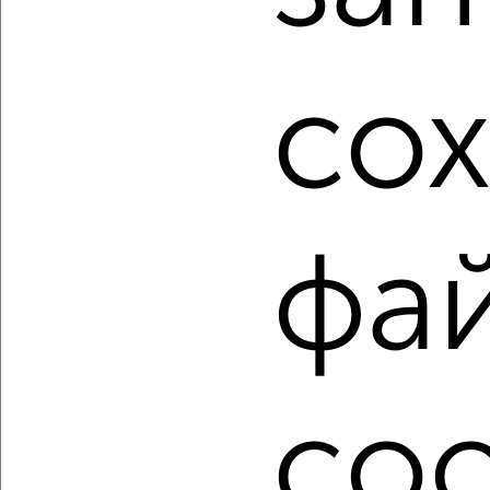
1-к квартира, строящийся дом, 35м², 1/4 этаж
₽
₽
10 373 380
298 000
за м²
мкр. пос. городского типа Заозёрное, ЖК Кубики,
Олимпийская 2к2
со
Агентство, 08.08.2026
1
2 / 16
3
Как купить однокомнатную квартиру, в монолитном
доме в Евпатории на сайте Евпатория-недвижимость?
фа
Используя удобную форму поиска с множеством
фильтров и сортировкой по параметрам, вы можете
подобрать для покупки однокомнатную квартиру, в
монолитном доме в Евпатории.
Найденные предложения: 926 объявлений, можно
coo
посмотреть в виде списка или на карте, с описанием,
расположением, ценой и другими подробностями.
Подберите подходящую недвижимость из предложений