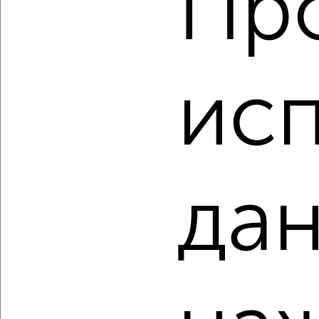
Пр
2
/2
1-к квартира, строящийся дом, 37м², 3/4 этаж
исп
₽
₽
11 668 800
312 000
за м²
мкр. пос. городского типа Заозёрное, ЖК Кубики,
Олимпийская 2к11
Агентство, 08.08.2026
дан
‹
›
2
/10
1-к квартира, вторичка, 32м², 5/6 этаж
₽
₽
10 650 000
329 800
за м²