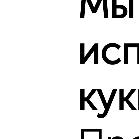
Мы
ис
‹
›
2
/2
1-к квартира, строящийся дом, 37м², 1/4 этаж
₽
₽
11 107 800
297 000
за м²
кук
мкр. пос. городского типа Заозёрное, ЖК Кубики,
Олимпийская 2к9
Агентство, 08.08.2026
‹
›