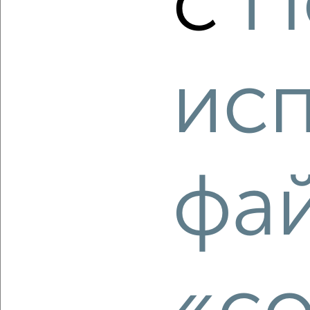
с
П
1-к квартира, строящийся дом, 38м², 4/4 этаж
₽
₽
11 380 810
301 000
за м²
мкр. пос. городского типа Заозёрное, ЖК Кубики,
Олимпийская 2к10
Агентство, 08.08.2026
ис
‹
›
фа
2
/2
1-к квартира, строящийся дом, 37м², 2/4 этаж
₽
₽
11 257 400
301 000
за м²
мкр. пос. городского типа Заозёрное, ЖК Кубики,
Олимпийская 2к2
Агентство, 08.08.2026