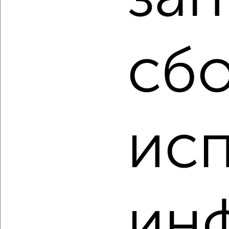
Олимпийская 2к11
Агентство, 08.08.2026
сбо
‹
›
2
/2
ис
1-к квартира, строящийся дом, 37м², 3/4 этаж
₽
₽
11 668 800
312 000
за м²
мкр. пос. городского типа Заозёрное, ЖК Кубики,
Олимпийская 2к11
Агентство, 08.08.2026
ин