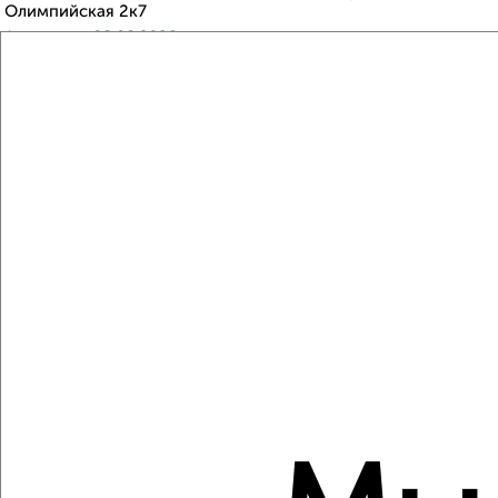
Олимпийская 2к7
Агентство, 08.08.2026
Создайте виртуальный тур по вашему
пространству с VRPazl
‹
›
2
/2
1-к квартира, строящийся дом, 36м², 3/4 этаж
₽
₽
11 116 470
307 000
за м²
мкр. пос. городского типа Заозёрное, ЖК Кубики,
Олимпийская 2к8
Агентство, 08.08.2026