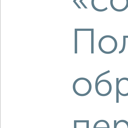
«co
‹
›
По
2
/2
1-к квартира, строящийся дом, 35м², 4/4 этаж
₽
₽
10 477 810
301 000
за м²
мкр. пос. городского типа Заозёрное, ЖК Кубики,
об
Олимпийская 2к7
Агентство, 08.08.2026
‹
›