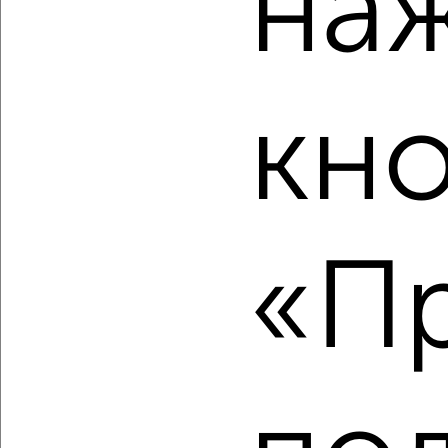
на
имени 60-летия Октября 23
Агентство, 08.08.2026
кн
‹
›
2
/2
«Пр
1-к квартира, строящийся дом, 35м², 1/4 этаж
₽
₽
10 373 380
298 000
за м²
мкр. пос. городского типа Заозёрное, ЖК Кубики,
Олимпийская 2к2
Агентство, 08.08.2026