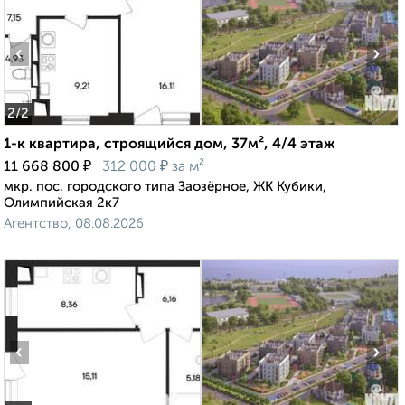
‹
›
2
/2
1-к квартира, строящийся дом, 37м², 4/4 этаж
₽
₽
11 668 800
312 000
за м²
мкр. пос. городского типа Заозёрное, ЖК Кубики,
Олимпийская 2к7
Агентство, 08.08.2026
‹
›