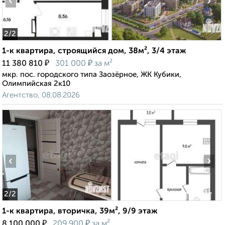
‹
›
2
/2
1-к квартира, строящийся дом, 38м², 3/4 этаж
₽
₽
11 380 810
301 000
за м²
мкр. пос. городского типа Заозёрное, ЖК Кубики,
Олимпийская 2к10
Агентство, 08.08.2026
‹
›
2
/2
1-к квартира, вторичка, 39м², 9/9 этаж
₽
₽
8 100 000
209 900
за м²