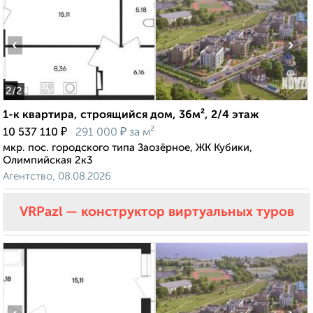
‹
›
2
/2
1-к квартира, строящийся дом, 36м², 2/4 этаж
₽
₽
10 537 110
291 000
за м²
мкр. пос. городского типа Заозёрное, ЖК Кубики,
Олимпийская 2к3
Агентство, 08.08.2026
VRPazl — конструктор виртуальных туров