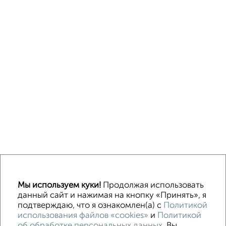
Без посредников
В деревне
Каркасный
Из бруса
Из сип панелей
Деревянный
Готовый дом
Под ключ
Загородный
Мы используем куки!
Продолжая использовать
данный сайт и нажимая на кнопку «Принять», я
подтверждаю, что я ознакомлен(а) с
Политикой
Контакты
Политика конфиденциальности
использования файлов «cookies»
и
Политикой
Пользовательское соглашение
об обработке персональных данных
. Вы