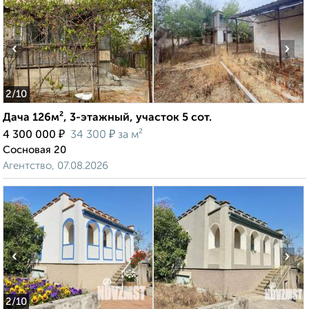
‹
›
2
/10
Дача 126м², 3-этажный, участок 5 сот.
₽
₽
4 300 000
34 300
за м²
Сосновая 20
Агентство, 07.08.2026
‹
›
2
/10