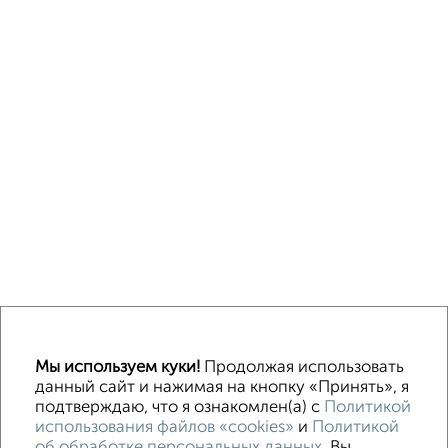
Однокомнатные
Двухкомнатные
3‑комнатные
Квартиры студии
Без посредников
На длительный срок
На сутки
Без мебели
Мы используем куки!
Продолжая использовать
данный сайт и нажимая на кнопку «Принять», я
подтверждаю, что я ознакомлен(а) с
Политикой
Контакты
Политика конфиденциальности
использования файлов «cookies»
и
Политикой
Пользовательское соглашение
об обработке персональных данных
. Вы