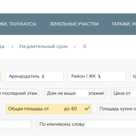
ДЖИ, ТАУНХАУСЫ
ЗЕМЕЛЬНЫЕ УЧАСТКИ
ГАРАЖИ,
да
На длительный срок
0
×
×
×
У
 последний этаж
Дом не выше
этажей
Цена от
×
Общая площадь от
до
м²
Площадь кухни 
По ключевому слову: