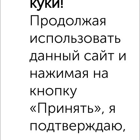
куки!
Продолжая
использовать
данный сайт и
1
Комната в 2-к квартире, на длительный срок, 17м², 4/5
нажимая на
этаж
₽
7 500
в месяц
мкр. Мойнаки, Советская 3
кнопку
Агентство, 22.06.2022
«Принять», я
подтверждаю,