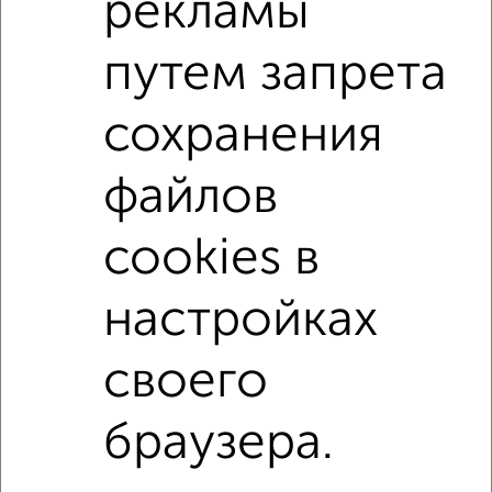
рекламы
путем запрета
сохранения
1
Комната в 2-к квартире, на длительный срок, 48м², 3/5
файлов
этаж
₽
9 000
в месяц
9 Мая 73
cookies в
Агентство, 16.05.2022
настройках
своего
В общежитии
В коммуналке
Без посредников
На сутки
браузера.
Контакты
Политика конфиденциальности
Пользовательское соглашение
Евпатория, улица Новосёловское шоссе 1Г
© 2015–2026