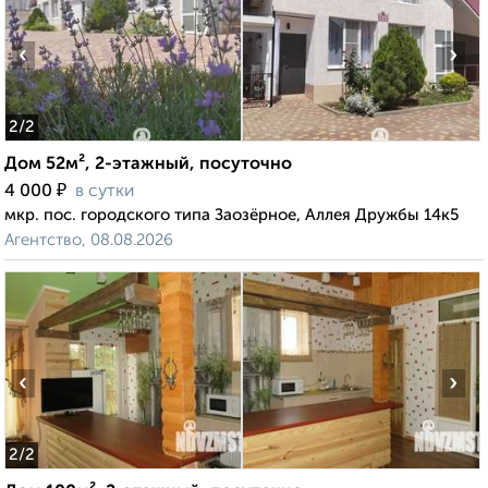
‹
›
2
/2
Дом 52м², 2-этажный, посуточно
₽
4 000
в сутки
мкр. пос. городского типа Заозёрное, Аллея Дружбы 14к5
Агентство, 08.08.2026
‹
›
2
/2