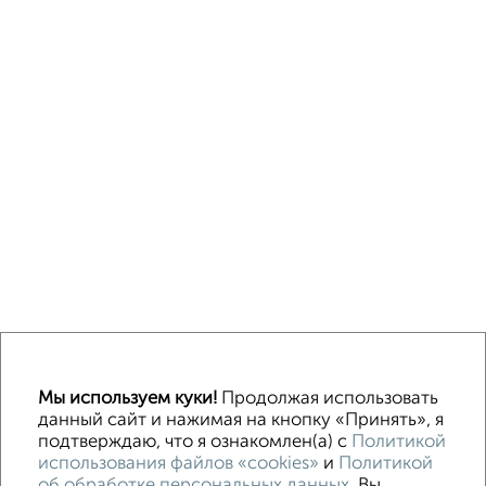
Однокомнатные
Двухкомнатные
3‑комнатные
Квартиры студии
Без посредников
На длительный срок
На сутки
Без мебели
Мы используем куки!
Продолжая использовать
данный сайт и нажимая на кнопку «Принять», я
подтверждаю, что я ознакомлен(а) с
Политикой
Контакты
Политика конфиденциальности
использования файлов «cookies»
и
Политикой
Пользовательское соглашение
об обработке персональных данных
. Вы